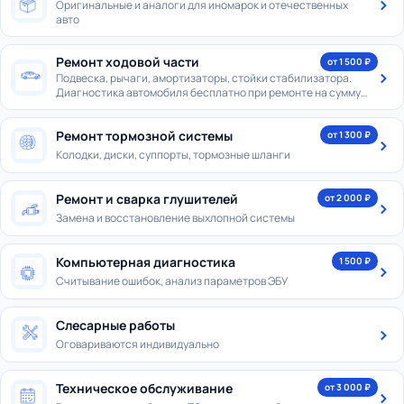
Оригинальные и аналоги для иномарок и отечественных
авто
Ремонт ходовой части
от 1 500 ₽
Подвеска, рычаги, амортизаторы, стойки стабилизатора.
Диагностика автомобиля бесплатно при ремонте на сумму
от 8 000 ₽
Ремонт тормозной системы
от 1 300 ₽
Колодки, диски, суппорты, тормозные шланги
Ремонт и сварка глушителей
от 2 000 ₽
Замена и восстановление выхлопной системы
Компьютерная диагностика
1 500 ₽
Считывание ошибок, анализ параметров ЭБУ
Слесарные работы
Оговариваются индивидуально
Техническое обслуживание
от 3 000 ₽