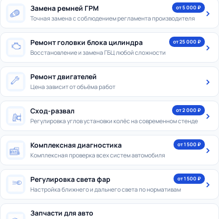
Замена ремней ГРМ
от 5 000 ₽
Точная замена с соблюдением регламента производителя
Ремонт головки блока цилиндра
от 25 000 ₽
Восстановление и замена ГБЦ любой сложности
Ремонт двигателей
Цена зависит от объёма работ
Сход-развал
от 2 000 ₽
Регулировка углов установки колёс на современном стенде
Комплексная диагностика
от 1 500 ₽
Комплексная проверка всех систем автомобиля
Регулировка света фар
от 1 500 ₽
Настройка ближнего и дальнего света по нормативам
Запчасти для авто