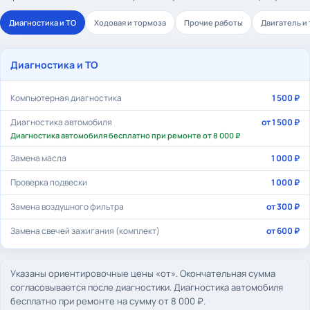
Диагностика и ТО
Ходовая и тормоза
Прочие работы
Двигатель и
Диагностика и ТО
Компьютерная диагностика
1 500 ₽
Диагностика автомобиля
от 1 500 ₽
Диагностика автомобиля бесплатно при ремонте от 8 000 ₽
Замена масла
1 000 ₽
Проверка подвески
1 000 ₽
Замена воздушного фильтра
от 300 ₽
Замена свечей зажигания (комплект)
от 600 ₽
Указаны ориентировочные цены «от». Окончательная сумма
согласовывается после диагностики. Диагностика автомобиля
бесплатно при ремонте на сумму от 8 000 ₽.